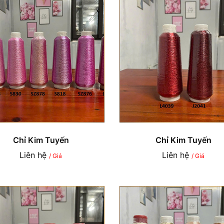
Chỉ Kim Tuyến
Chỉ Kim Tuyến
Liên hệ
Liên hệ
/ Giá
/ Giá