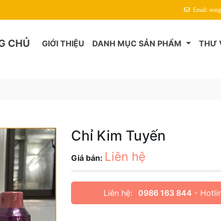
Email: non
G CHỦ
GIỚI THIỆU
DANH MỤC SẢN PHẨM
THƯ 
Chỉ Kim Tuyến
Liên hệ
Giá bán:
Liên hệ:
0986 163 844
- Hotli