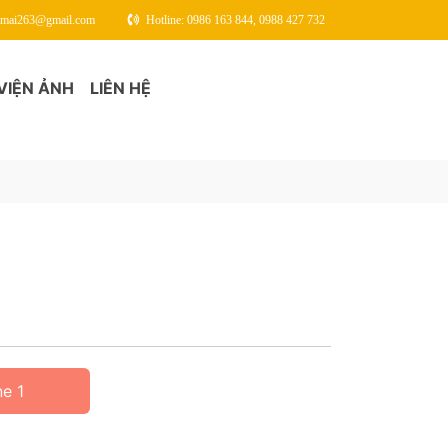
gmai263@gmail.com
Hotline: 0986 163 844, 0988 427 732
VIỆN ẢNH
LIÊN HỆ
ne 1