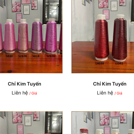
Chỉ Kim Tuyến
Chỉ Kim Tuyến
Liên hệ
Liên hệ
/ Giá
/ Giá