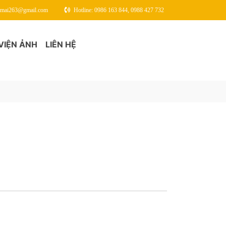
gmai263@gmail.com
Hotline: 0986 163 844, 0988 427 732
VIỆN ẢNH
LIÊN HỆ