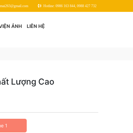
gmai263@gmail.com
Hotline: 0986 163 844, 0988 427 732
VIỆN ẢNH
LIÊN HỆ
hất Lượng Cao
ne 1