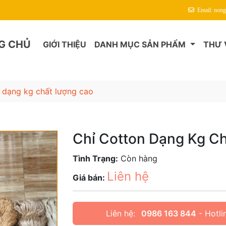
Chào Mừng Quý Khách Đến Với Chỉ Thêu Thao Mai
Email: non
G CHỦ
GIỚI THIỆU
DANH MỤC SẢN PHẨM
THƯ 
n dạng kg chất lượng cao
Chỉ Cotton Dạng Kg C
Tình Trạng:
Còn hàng
Liên hệ
Giá bán:
Liên hệ:
0986 163 844
- Hotli