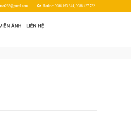
gmai263@gmail.com
Hotline: 0986 163 844, 0988 427 732
VIỆN ẢNH
LIÊN HỆ