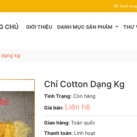
Chào Mừng Quý Khách Đến Với Chỉ Thêu Thao Mai
Email: non
G CHỦ
GIỚI THIỆU
DANH MỤC SẢN PHẨM
THƯ 
n dạng kg
Chỉ Cotton Dạng Kg
Tình Trạng:
Còn hàng
Liên hệ
Giá bán:
Giao hàng:
Toàn quốc
Thanh toán:
Linh hoạt