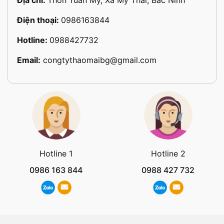
Địa chỉ:
Thôn Tuấn Mỹ, Xã Mỹ Thái, Bắc Ninh
Điện thoại:
0986163844
Hotline:
0988427732
Email:
congtythaomaibg@gmail.com
Hotline 1
Hotline 2
0986 163 844
0988 427 732