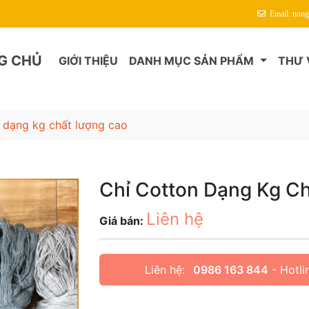
Email: non
G CHỦ
GIỚI THIỆU
DANH MỤC SẢN PHẨM
THƯ 
n dạng kg chất lượng cao
Chỉ Cotton Dạng Kg C
Liên hệ
Giá bán:
Liên hệ:
0986 163 844
- Hotli