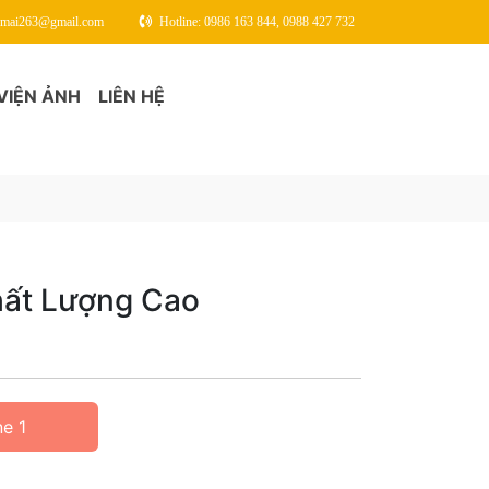
gmai263@gmail.com
Hotline: 0986 163 844, 0988 427 732
VIỆN ẢNH
LIÊN HỆ
hất Lượng Cao
ne 1