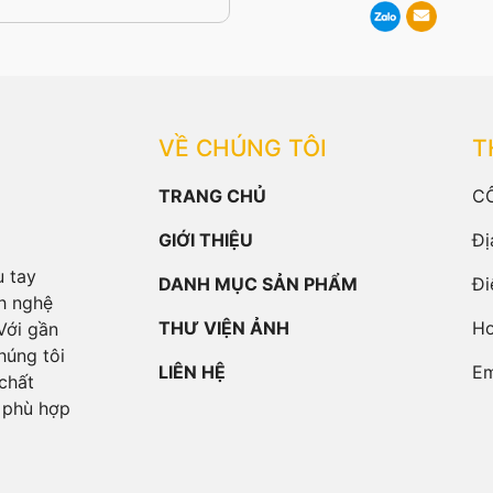
VỀ CHÚNG TÔI
T
TRANG CHỦ
C
GIỚI THIỆU
Đị
u tay
DANH MỤC SẢN PHẨM
Đi
h nghệ
THƯ VIỆN ẢNH
Ho
Với gần
húng tôi
LIÊN HỆ
Em
chất
 phù hợp