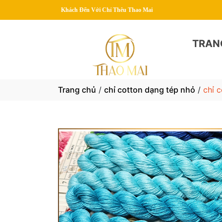
g Quý Khách Đến Với Chỉ Thêu Thao Mai
TRAN
Trang chủ
/
chỉ cotton dạng tép nhỏ
/
chỉ 