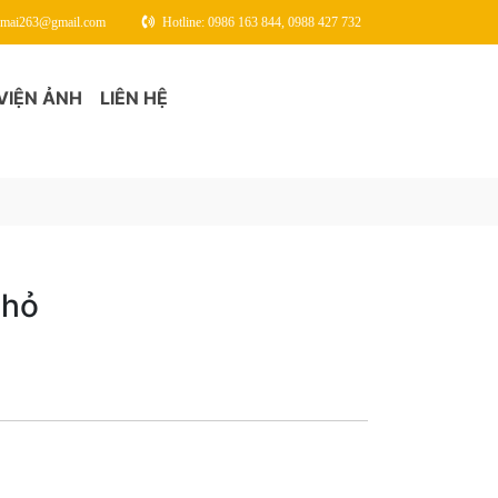
gmai263@gmail.com
Hotline: 0986 163 844, 0988 427 732
VIỆN ẢNH
LIÊN HỆ
Nhỏ