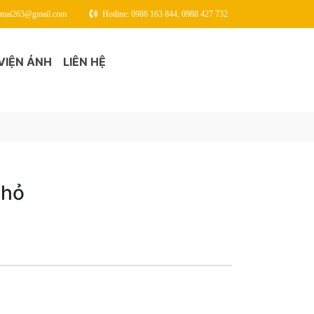
gmai263@gmail.com
Hotline: 0986 163 844, 0988 427 732
VIỆN ẢNH
LIÊN HỆ
Nhỏ