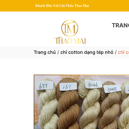
g Quý Khách Đến Với Chỉ Thêu Thao Mai
TRAN
Trang chủ
/
chỉ cotton dạng tép nhỏ
/
chỉ 