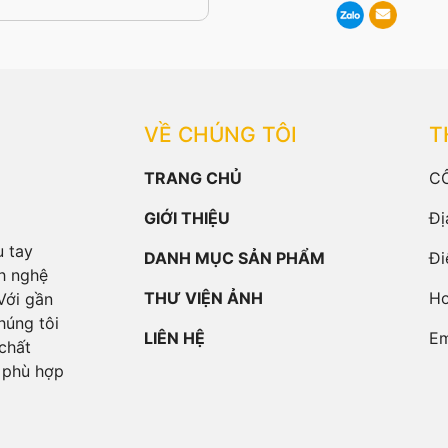
VỀ CHÚNG TÔI
T
TRANG CHỦ
C
GIỚI THIỆU
Đị
u tay
DANH MỤC SẢN PHẨM
Đi
h nghệ
THƯ VIỆN ẢNH
Ho
Với gần
húng tôi
LIÊN HỆ
Em
chất
 phù hợp