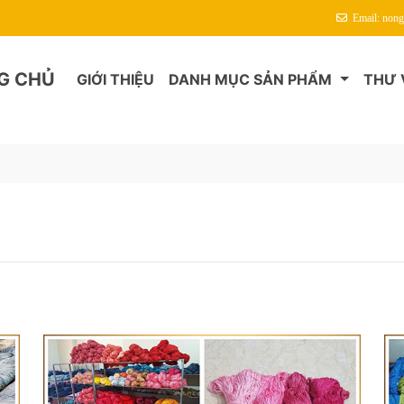
 Mừng Quý Khách Đến Với Chỉ Thêu Thao Mai
Email: non
G CHỦ
GIỚI THIỆU
DANH MỤC SẢN PHẨM
THƯ 