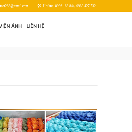
gmai263@gmail.com
Hotline: 0986 163 844, 0988 427 732
VIỆN ẢNH
LIÊN HỆ